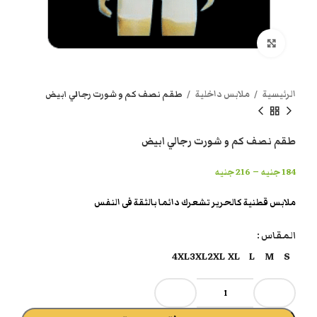
انقر هنا لتكبير الصورة
الرئيسية
ملابس داخلية
طقم نصف كم و شورت رجالي ابيض
طقم نصف كم و شورت رجالي ابيض
–
184
جنيه
216
جنيه
ملابس قطنية كالحرير تشعرك دائما بالثقة فى النفس
المقاس
4XL
3XL
2XL
XL
L
M
S