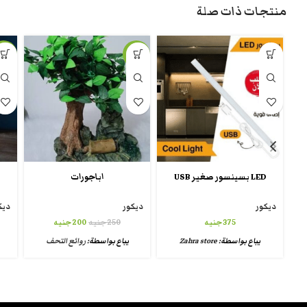
منتجات ذات صلة
-25%
-20%
LED بسينسور صغير USB
اباجورات
ديكور
ديكور
ديك
375
جنيه
250
جنيه
200
جنيه
يباع بواسطة:
Zahra store
يباع بواسطة:
روائع التحف