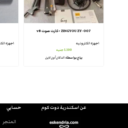
ZINGYOU ZY-007 +كارت صوت v8
اجهزه الكترونيه
اجهزه الكت
1.100
جنيه
يباع بواسطة:
الدكان أون لاين
عن اسكندرية دوت كوم
حسابي
المتجر