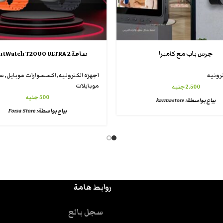
جرس باب مع كاميرا
ساعة SmartWatch T2000 ULTRA 2
رونيه
اجهزه الكترونيه
,
اكسسوارات موبايل
,
سا
موبايلات
2.500
جنيه
500
جنيه
يباع بواسطة:
karmastore
يباع بواسطة:
Forsa Store
روابط هامة
سجل بائع