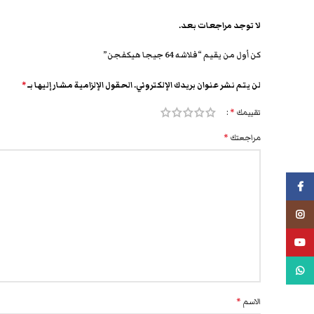
لا توجد مراجعات بعد.
كن أول من يقيم “فلاشه 64 جيجا هيكفجن”
لن يتم نشر عنوان بريدك الإلكتروني.
الحقول الإلزامية مشار إليها بـ
*
تقييمك
*
مراجعتك
*
فيسبوك
انستجرام
يوتيوب
واتس اب
الاسم
*