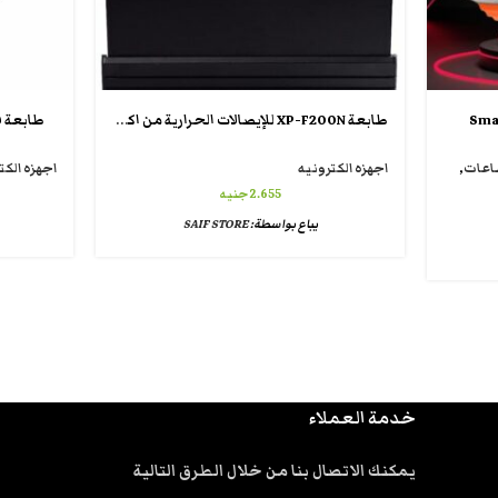
طابعة XP-F200N للإيصالات الحرارية من اكس برينتر
طابعة فوات
عات
,
اجهزه الكترونيه
اجهزه الكت
2.655
جنيه
يباع بواسطة:
SAIF STORE
خدمة العملاء
يمكنك الاتصال بنا من خلال الطرق التالية