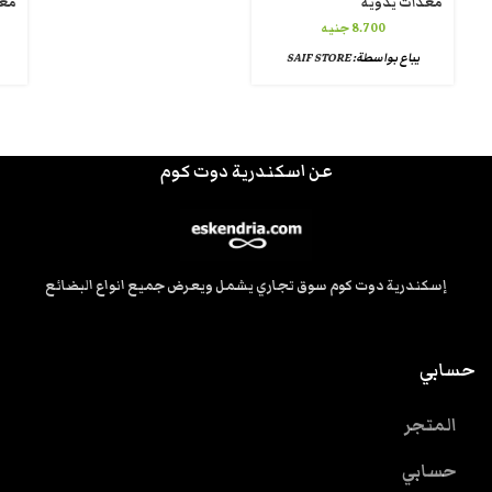
معدات يدوية
معد
8.700
جنيه
يباع بواسطة:
SAIF STORE
عن اسكندرية دوت كوم
إسكندرية دوت كوم سوق تجاري يشمل ويعرض جميع انواع البضائع
حسابي
المتجر
حسابي