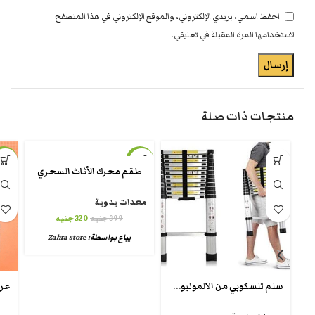
احفظ اسمي، بريدي الإلكتروني، والموقع الإلكتروني في هذا المتصفح
لاستخدامها المرة المقبلة في تعليقي.
منتجات ذات صلة
-9%
-20%
طقم محرك الأثاث السحري
معدات يدوية
399
جنيه
320
جنيه
يباع بواسطة:
Zahra store
سلم تلسكوبي من الالمونيوم – 3.8 متر