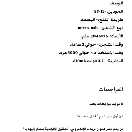
الوصف
الموديل:- SY-11
طريقة الفتح:- البصمة.
نوع الشحن:- micro-usb.
الأبعاد:-76×46×13 ملم.
وقت الشحن:- حوالي 2 ساعة.
وقت الإستخدام:- حوالي 3000 مرة.
البطارية:- 3.7 فولت 310mA.
المراجعات
لا توجد مراجعات بعد.
كن أول من يقيم “قفل ببصمة”
لن يتم نشر عنوان بريدك الإلكتروني.
الحقول الإلزامية مشار إليها بـ
*