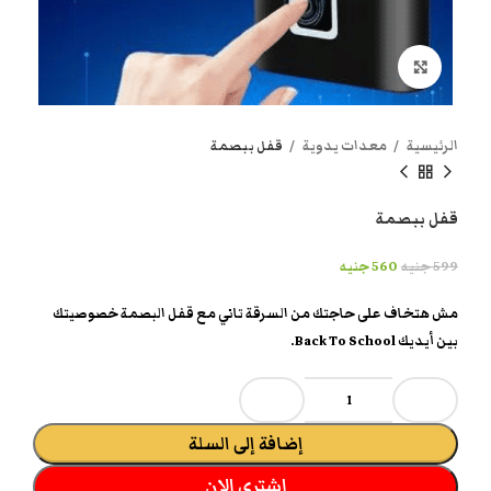
انقر هنا لتكبير الصورة
الرئيسية
معدات يدوية
قفل ببصمة
قفل ببصمة
599
جنيه
560
جنيه
مش هتخاف على حاجتك من السرقة تاني مع قفل البصمة خصوصيتك
بين أيديك Back To School.
إضافة إلى السلة
اشتري الان