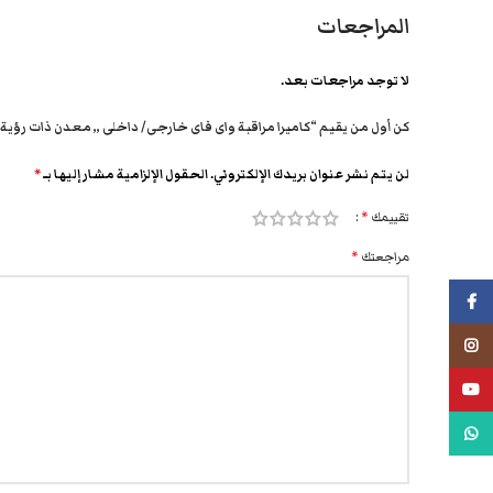
المراجعات
لا توجد مراجعات بعد.
كن أول من يقيم “كاميرا مراقبة واى فاى خارجى/ داخلى ,, معدن ذات رؤية 
لن يتم نشر عنوان بريدك الإلكتروني.
الحقول الإلزامية مشار إليها بـ
*
تقييمك
*
مراجعتك
*
فيسبوك
انستجرام
يوتيوب
واتس اب