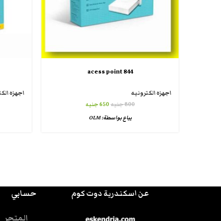
844 acess point
اجهزه الكترونيه
اجهزه الكت
800
جنيه
650
جنيه
يباع بواسطة:
OLM
عن اسكندرية دوت كوم
حسابي
المتجر