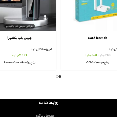
Card lan usb
جرس باب بكاميرا
رونيه
اجهزه الكترونيه
700
جنيه
550
جنيه
2.999
جنيه
يباع بواسطة:
OLM
يباع بواسطة:
karmastore
روابط هامة
سجل بائع