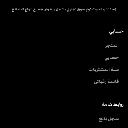
إسكندرية دوت كوم سوق تجاري يشمل ويعرض جميع انواع البضائع
حسابي
المتجر
حسابي
سلة المشتريات
قائمة رغباتى
روابط هامة
سجل بائع