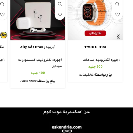
T900 ULTRA
ايربودز Airpods Pro3
اجهزه الكترونيه
,
ساعات
اجهزه الكترونيه
,
اكسسوارات
اجه
موبايل
500
جنيه
400
جنيه
يباع بواسطة:
تخفيضات
يباع بواسطة:
Forsa Store
عن اسكندرية دوت كوم