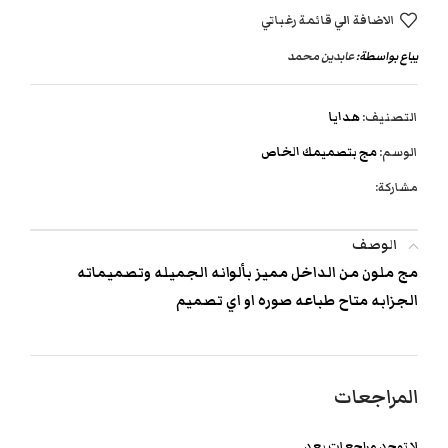
الاضافة الي قائمة رغباتي
يباع بواسطة:
عابدين محمد
التصنيف:
هدايا
الوسم:
مج بتصميمك الخاص
مشاركة:
الوصف
مج ملون من الداخل مميز بألوانه الجميله وتصميماته
الجزابه متاح طباعه صوره او اي تصميم
المراجعات
لا توجد مراجعات بعد.