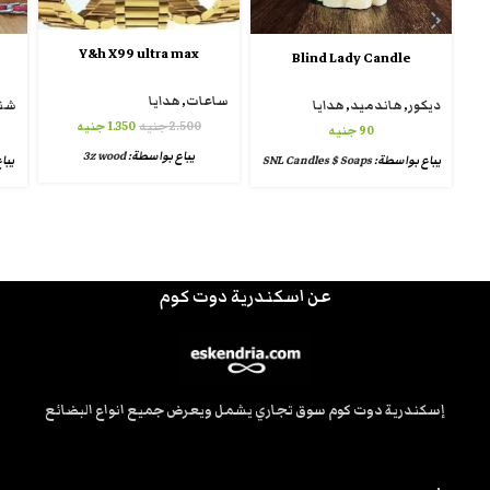
Y&h X99 ultra max
Blind Lady Candle
ساعات
,
هدايا
ديكور
,
هاندميد
,
هدايا
شن
2.500
جنيه
1.350
جنيه
90
جنيه
يباع بواسطة:
3z wood
يباع بواسطة:
SNL Candles $ Soaps
يبا
عن اسكندرية دوت كوم
إسكندرية دوت كوم سوق تجاري يشمل ويعرض جميع انواع البضائع