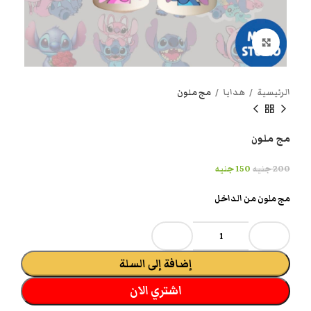
انقر هنا لتكبير الصورة
الرئيسية
هدايا
مج ملون
مج ملون
200
جنيه
150
جنيه
مج ملون من الداخل
إضافة إلى السلة
اشتري الان