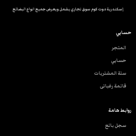
إسكندرية دوت كوم سوق تجاري يشمل ويعرض جميع انواع البضائع
حسابي
المتجر
حسابي
سلة المشتريات
قائمة رغباتى
روابط هامة
سجل بائع