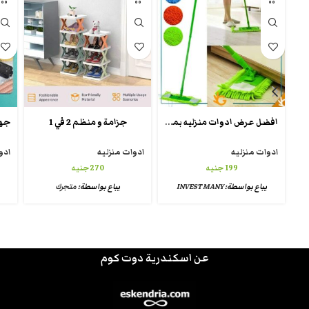
افضل عرض ادوات منزليه بمصر 🇪🇬
جزامة و منظم 2 في 1
ادوات منزليه
ادوات منزليه
ادو
199
جنيه
270
جنيه
يباع بواسطة:
INVEST MANY
يباع بواسطة:
متجرك
عن اسكندرية دوت كوم