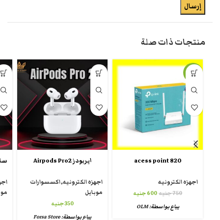
منتجات ذات صلة
-20%
820 acess point
ايربودز Airpods Pro2
اجهزه الكترونيه
اجهزه الكترونيه
,
اكسسوارات
اجه
موبايل
موب
750
جنيه
600
جنيه
350
جنيه
يباع بواسطة:
OLM
يباع بواسطة:
Forsa Store