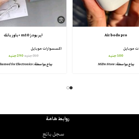
Air bods pro
اير بودز m10 +باور بانك
ت موبايل
اكسسوارات موبايل
500
جنيه
350
جنيه
290
جنيه
يباع بواسطة:
MiDo Store
يباع بواسطة:
amed for Electronics
روابط هامة
سجل بائع