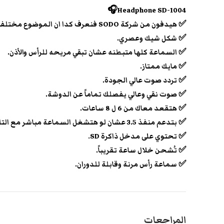
Headphone SD-1004🎧
✅ هيدفون من شركة SODO فنعرف كدا ان الموضوع مختلف عن اي هيدفون تانية.
✅ شكل شيك وعصري.
✅ السماعة كلها متبطنه عشان تبقي مريحه للرأس والأذن.
✅ مايك ممتاز.
✅ تردد صوت عالي الجودة.
✅ صوت نقي وعالي يفصلك تماماً عن الدوشة.
✅ هتقعد معاك من 6 ل 8 ساعات.
✅ بتدعم منفذ 3.5 عشان لو هتشغل السماعة مباشر مع التليفون.
✅ تحتوي على مدخل ذاكرة SD.
✅ تُشحن خلال ساعة تقريباً.
✅ سماعة رأس مرنة وقابلة للدوران.
المراجعات