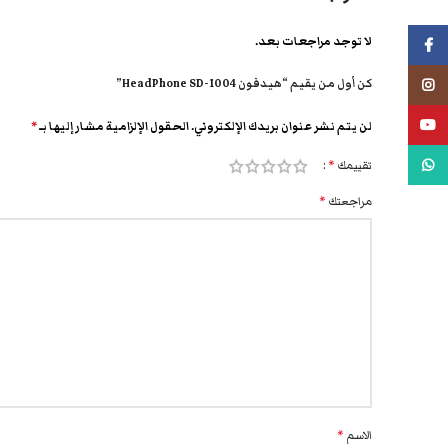
لا توجد مراجعات بعد.
فيسبوك
كن أول من يقيم “هيدفون HeadPhone SD-1004”
انستجرام
يوتيوب
لن يتم نشر عنوان بريدك الإلكتروني.
الحقول الإلزامية مشار إليها بـ
*
واتس اب
تقييمك
*
مراجعتك
*
الاسم
*