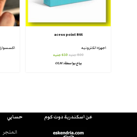
844 acess point
اجهزه الكترونيه
اكسسوارا
800
جنيه
650
جنيه
يباع بواسطة:
OLM
عن اسكندرية دوت كوم
حسابي
المتجر