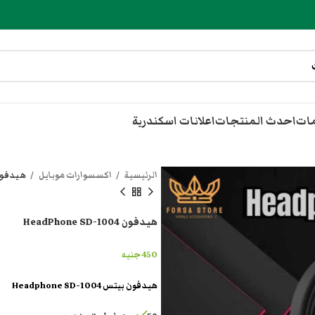
مات
احدث المنتجات
اعلانات اسكندرية
الرئيسية
اكسسوارات موبايل
هيدفون hone SD-1004
هيدفون HeadPhone SD-1004
450
جنيه
هيدفون بيتس Headphone SD-1004