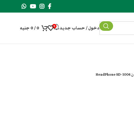
0
دخول / حساب جديد
0
/
0
جنيه
HeadP