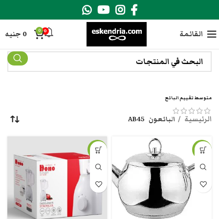
0
0
القائمة
0
جنيه
متوسط تقييم البائع
الرئيسية
البائعون
AB45
-24%
-20%