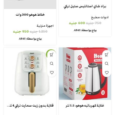
براد شاي استانليس ستيل تركي
خلاط هوهو 300 وات
ادوات مطبخ
750
جنيه
600
جنيه
اجهزة منزلية
يباع بواسطة:
AB45
1.250
جنيه
950
جنيه
يباع بواسطة:
AB45
-11%
قلاية بدون زيت سمارت تركي 4 لتر ،1550 واط ، اسود
غلاية كهربائيه هوهو، 1.5 لتر