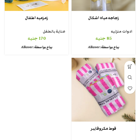
زجاجه مياه اشكال
زمزميه اطفال
ادوات منزليه
عناية بالطفل
85
جنيه
170
جنيه
يباع بواسطة:
Alkaser
يباع بواسطة:
Alkaser
فوط مكروفايبر