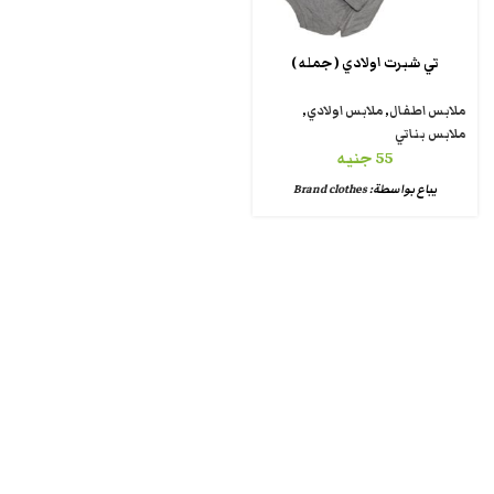
تي شبرت اولادي ( جمله )
ملابس اطفال
,
ملابس اولادي
,
ملابس بناتي
55
جنيه
يباع بواسطة:
Brand clothes