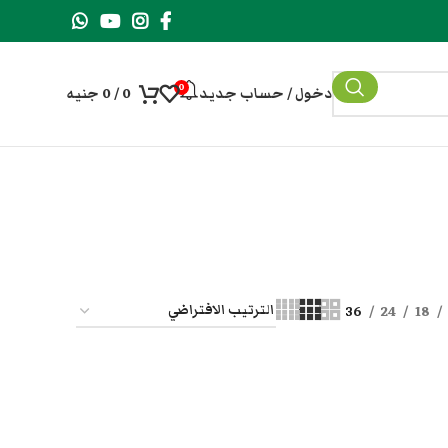
0
دخول / حساب جديد
0
/
0
جنيه
36
24
18