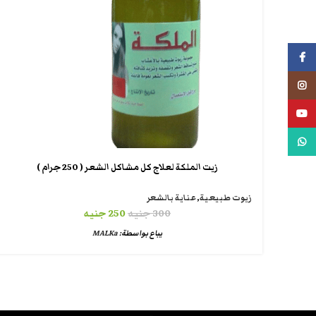
فيسبوك
انستجرام
يوتيوب
واتس اب
زيت الملكة لعلاج كل مشاكل الشعر ( 250 جرام )
زيوت طبيعية
,
عناية بالشعر
300
جنيه
250
جنيه
يباع بواسطة:
MALKa