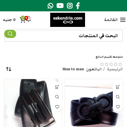
0
0
القائمة
0
جنيه
متوسط تقييم البائع
الرئيسية
البائعون
Man to man