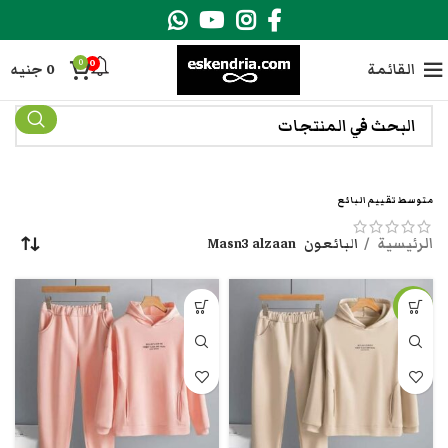
0
0
القائمة
0
جنيه
متوسط تقييم البائع
الرئيسية
البائعون
Masn3 alzaan
-18%