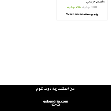
ملابس حريمي
300
جنيه
225
جنيه
يباع بواسطة:
Masn3 alzaan
عن اسكندرية دوت كوم