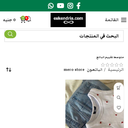
0
0
القائمة
0
جنيه
متوسط تقييم البائع
الرئيسية
البائعون
mero store