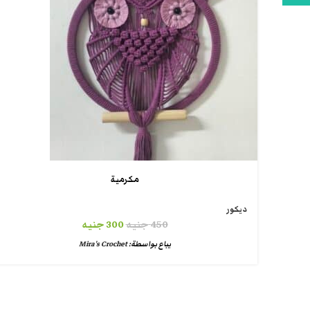
مكرمية
ديكور
450
جنيه
300
جنيه
يباع بواسطة:
Mira's Crochet