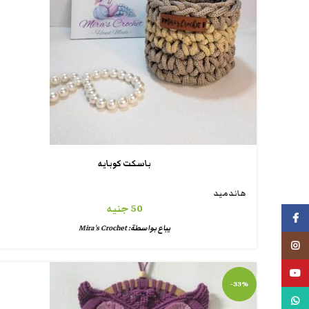
باسكت كوبايه
هاندميد
50
جنيه
فيسبوك
يباع بواسطة:
Mira's Crochet
انستجرام
يوتيوب
-33%
واتس اب