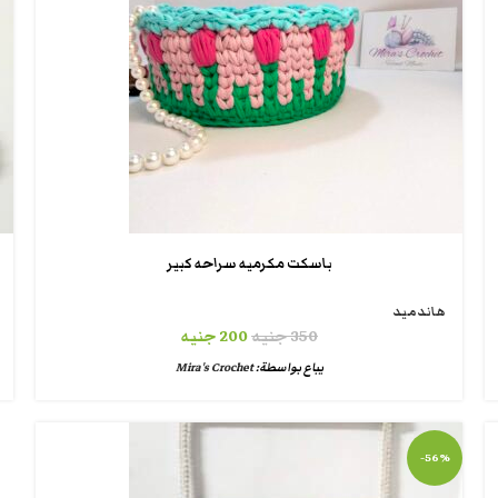
باسكت مكرميه سراحه كبير
هاندميد
350
جنيه
200
جنيه
يباع بواسطة:
Mira's Crochet
-56%