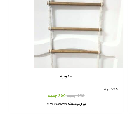
مكرميه
هاندميد
450
جنيه
200
جنيه
يباع بواسطة:
Mira's Crochet