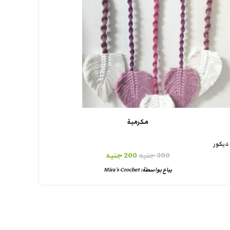
مكرمية
ديكور
300
جنيه
200
جنيه
يباع بواسطة:
Mira's Crochet