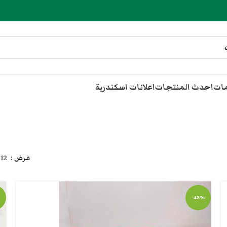
مات
احدث المنتجات
اعلانات اسكندرية
عرض
12
-43%