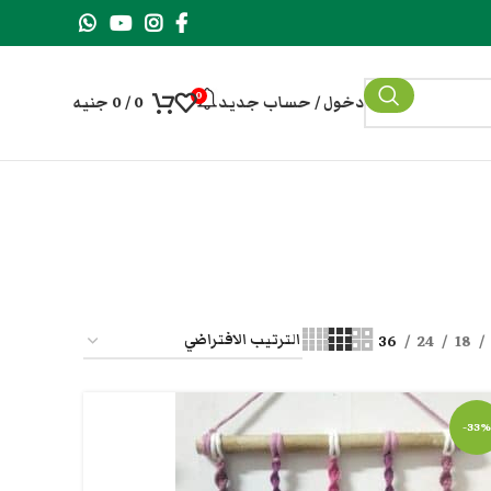
0
دخول / حساب جديد
0
/
0
جنيه
36
24
18
-33%