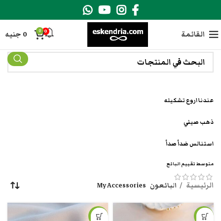
0
0
القائمة
0
جنيه
عندنا اروع تشكيله
ذهب صيني
استنالس ضدأ صدأ
متوسط تقييم البائع
الرئيسية
البائعون
My Accessories
-10%
-25%