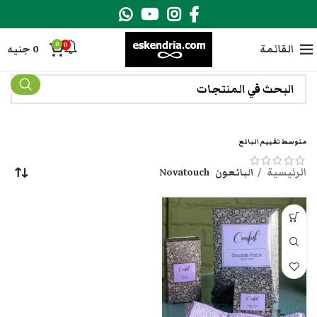
0
0
القائمة
0
جنيه
متوسط تقييم البائع
الرئيسية
البائعون
Novatouch