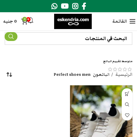
0
0
القائمة
0
جنيه
متوسط تقييم البائع
الرئيسية
البائعون
Perfect shoes men
-8%