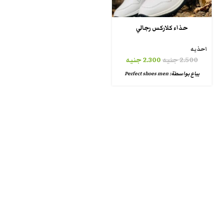
حذاء كلاركس رجالي
احذيه
2.500
جنيه
2.300
جنيه
يباع بواسطة:
Perfect shoes men