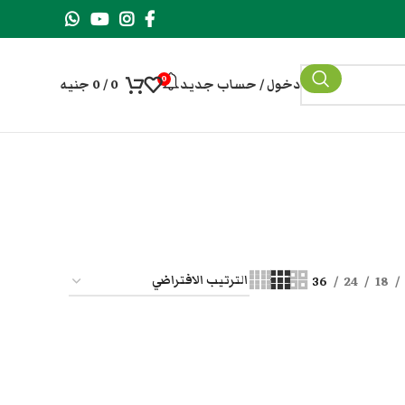
0
دخول / حساب جديد
0
/
0
جنيه
36
24
18