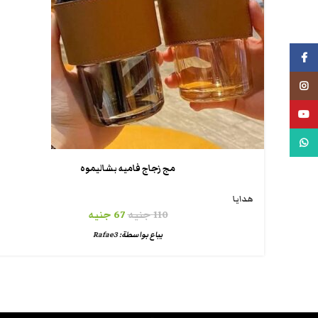
فيسبوك
انستجرام
يوتيوب
واتس اب
مج زجاج فاميه بشاليموه
هدايا
110
جنيه
67
جنيه
يباع بواسطة:
Rafae3