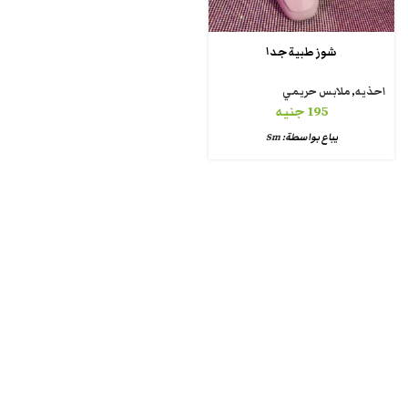
شوز طبية جدا
احذيه
,
ملابس حريمي
195
جنيه
يباع بواسطة:
Sm