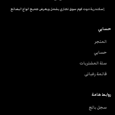
إسكندرية دوت كوم سوق تجاري يشمل ويعرض جميع انواع البضائع
حسابي
المتجر
حسابي
سلة المشتريات
قائمة رغباتى
روابط هامة
سجل بائع