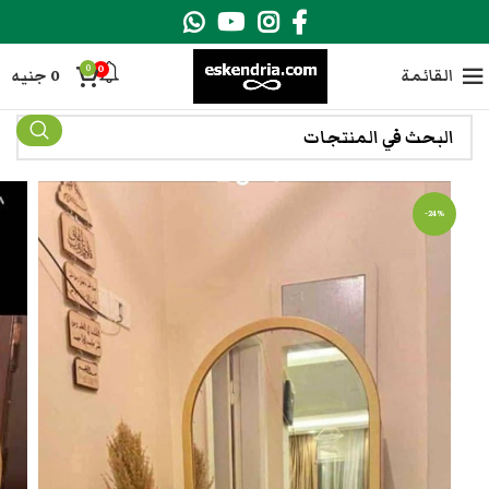
0
0
القائمة
0
جنيه
-24%