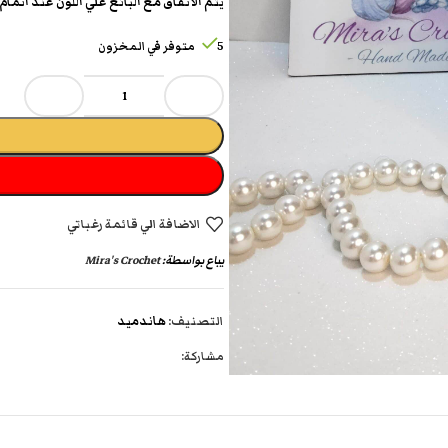
يتم الاتفاق مع البائع علي اللون عند اتمام
5 متوفر في المخزون
الاضافة الي قائمة رغباتي
يباع بواسطة:
Mira's Crochet
التصنيف:
هاندميد
مشاركة: