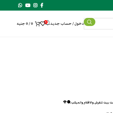
0
دخول / حساب جديد
0
/
0
جنيه
ست بيت للفرش والاقلام والميكب 🧶🌹