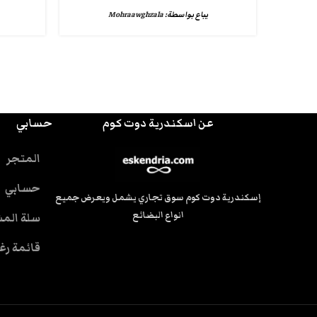
يباع بواسطة:
Mohraawghzala
عن اسكندرية دوت كوم
حسابي
المتجر
حسابي
إسكندرية دوت كوم سوق تجاري يشمل ويعرض جميع
انواع البضائع
سلة الم
قائمة رغ