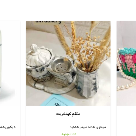
طقم كونكريت
ديكور
,
هاندميد
,
هدايا
ديكور
,
هان
300
جنيه