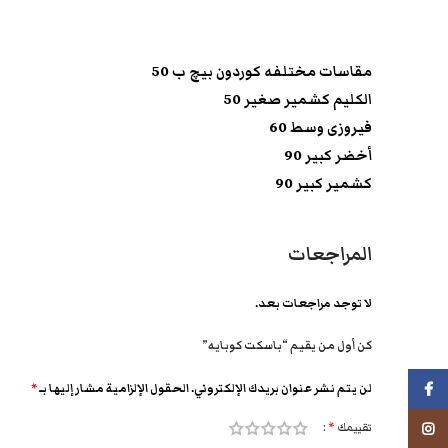
مقاسات مختلفه كوردون بيچ ب 50
الكليم كشمير صغير 50
فيروزى وسط 60
أخضر كبير 90
كشمير كبير 90
المراجعات
لا توجد مراجعات بعد.
كن أول من يقيم “باسكت كوبايه”
لن يتم نشر عنوان بريدك الإلكتروني.
الحقول الإلزامية مشار إليها بـ
*
فيسبوك
تقييمك
*
انستجرام