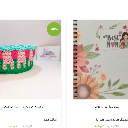
-43%
اجندة لعيد الام
باسكت مكرميه سراحه كبير
تبية
,
هاندميد
,
هدايا
هاندميد
90
جنيه
80
جنيه
350
جنيه
200
جنيه