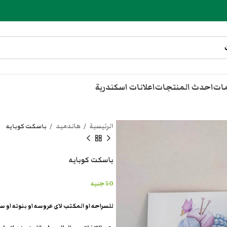
مات
احدث المنتجات
اعلانات اسكندرية
الرئيسية
هاندميد
باسكت كوبايه
باسكت كوبايه
50
جنيه
للسراحه او المكتب لاى عروسه او بنوته او 