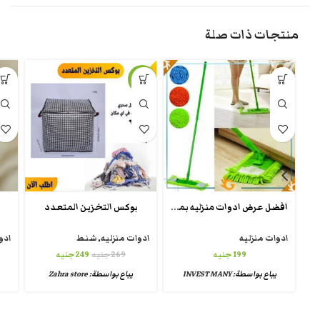
منتجات ذات صلة
-7%
افضل عرض ادوات منزليه بمصر 🇪🇬
بوكس التخزين المتعدد
ادوات منزليه
ادوات منزليه
,
شنط
ادو
199
جنيه
269
جنيه
249
جنيه
يباع بواسطة:
INVEST MANY
يباع بواسطة:
Zahra store