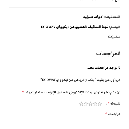
التصنيف:
ادوات منزليه
الوسم:
فوط التنظيف العميق من ايكوواى ECOWAY
مشاركة:
المراجعات
لا توجد مراجعات بعد.
كن أول من يقيم “باكدج الرباعى من ايكوواى ECOWAY”
لن يتم نشر عنوان بريدك الإلكتروني.
الحقول الإلزامية مشار إليها بـ
*
تقييمك
*
مراجعتك
*