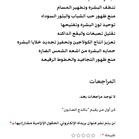
تنظف البشره وتطهير المسام
منع ظهور حب الشباب والبثور السوداء
توحيد لون البشره وتفتيحها
تقليل تصبغات والبقع الداكنه
تعزيز انتاج الكولاجين وتحفيز تجديد خلايا البشره
حمايه البشره من اشعه الشمس الضاره
منع ظهور التجاعيد والخطوط الرفيعه
المراجعات
لا توجد مراجعات بعد.
كن أول من يقيم “باكدج الصابون”
لن يتم نشر عنوان بريدك الإلكتروني.
الحقول الإلزامية مشار إليها بـ
*
تقييمك
*