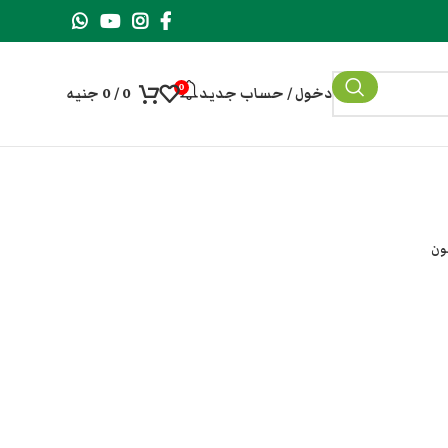
0
دخول / حساب جديد
0
/
0
جنيه
ون