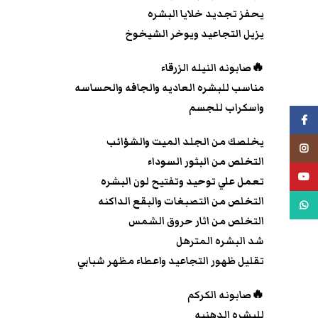
يحفز تجديد خلايا البشره
يزيل التجاعيد ويوخر الشيخوخ
🔥صابونه النيله الزرقاء
مناسب للبشره العاديه والجافه والحساسه
واسكراب للجسم
فيسبوك
يخلصك من الجلد الميت والشؤائب
انستجرام
التخلص من البثور السوداء
يوتيوب
تعمل علي توحيد وتفتيح لون البشره
التخلص من التصبغات والبقع الداكنه
واتس اب
التخلص من اثار حروق الشمس
شد البشره المترهل
تقليل ظهور التجاعيد واعطاء مظهر شبابي
🔥صابونه الكركم
للبشره الدهنيه