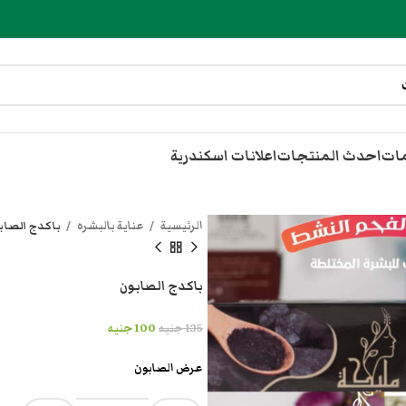
مات
احدث المنتجات
اعلانات اسكندرية
الرئيسية
عناية بالبشره
باكدج الصاب
باكدج الصابون
135
جنيه
100
جنيه
عرض الصابون