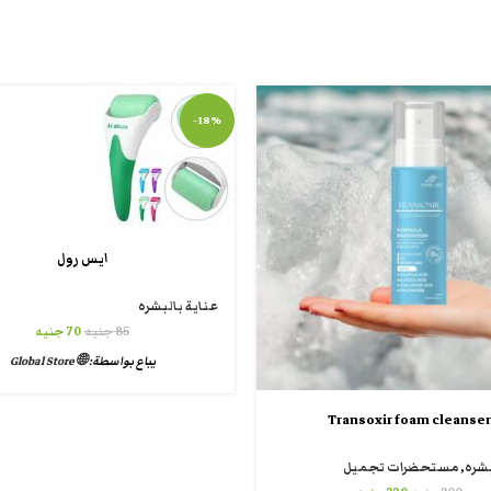
-18%
ايس رول
عناية بالبشره
85
جنيه
70
جنيه
يباع بواسطة:
🌐 Global Store
Transoxir foam cleanser
بشره
,
مستحضرات تجميل