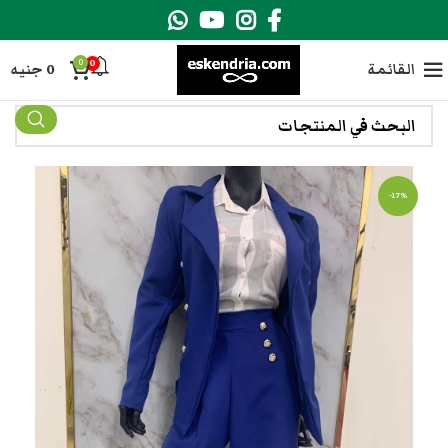
0
0
القائمة
0
جنيه
-17%