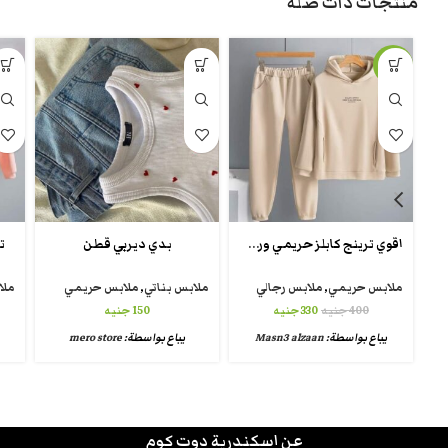
منتجات ذات صلة
-18%
اقوي ترينج كابلز حريمي ورجالي
بدي ديربي قطن
ت
ملابس حريمي
,
ملابس رجالي
ملابس بناتي
,
ملابس حريمي
ملا
400
جنيه
330
جنيه
150
جنيه
يباع بواسطة:
Masn3 alzaan
يباع بواسطة:
mero store
عن اسكندرية دوت كوم