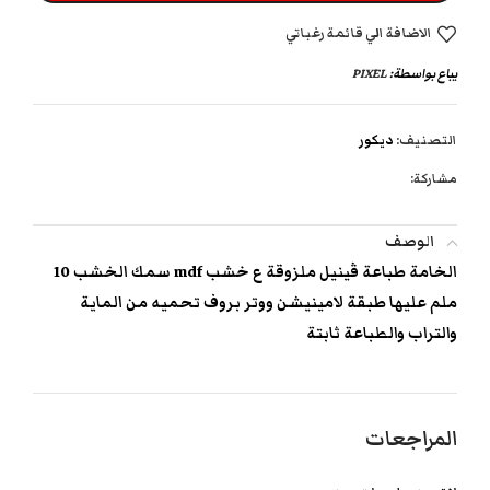
الاضافة الي قائمة رغباتي
يباع بواسطة:
PIXEL
التصنيف:
ديكور
مشاركة:
الوصف
الخامة طباعة ڤينيل ملزوقة ع خشب mdf سمك الخشب 10
ملم عليها طبقة لامينيشن ووتر بروف تحميه من الماية
والتراب والطباعة ثابتة
المراجعات