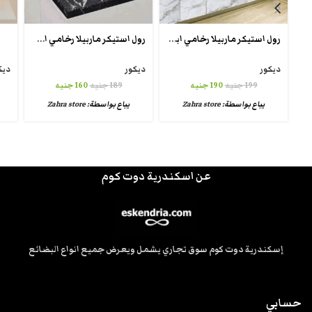
رول استيكر ماربيلا رخامي ابيض
رول استيكر ماربيلا رخامي اسود ‎‎
ديكور
ديكور
ديك
199
جنيه
190
جنيه
189
جنيه
160
جنيه
يباع بواسطة:
Zahra store
يباع بواسطة:
Zahra store
عن اسكندرية دوت كوم
إسكندرية دوت كوم سوق تجاري يشمل ويعرض جميع انواع البضائع
حسابي