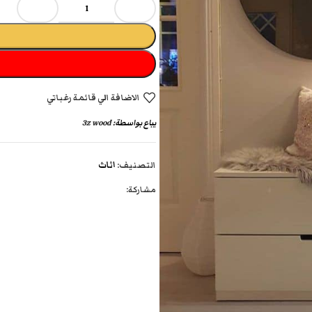
الاضافة الي قائمة رغباتي
يباع بواسطة:
3z wood
التصنيف:
اثاث
مشاركة: