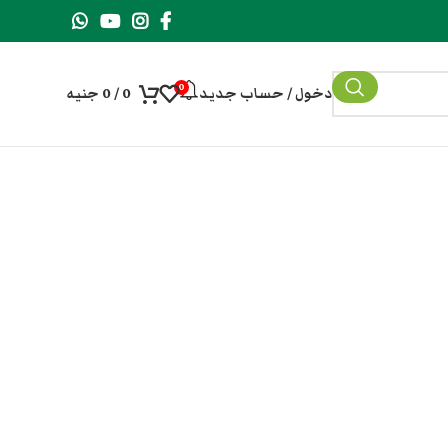
0
دخول / حساب جديد
0
/
0
جنيه