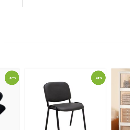
-37%
-32%