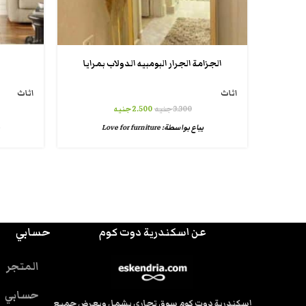
الجزامة الجرار البومبيه الدولاب بمرايا
اثاث
اثاث
3.300
جنيه
2.500
جنيه
يباع بواسطة:
Love for furniture
عن اسكندرية دوت كوم
حسابي
المتجر
حسابي
إسكندرية دوت كوم سوق تجاري يشمل ويعرض جميع