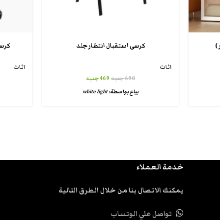
كرسى استقبال انتظار جلد
كرسى
اثاث
اثاث
690
جنيه
469
جنيه
يباع بواسطة:
white light
خدمة العملاء
يمكنك الاتصال بنا من خلال الطرق التالية
تواصل علي الوتساب