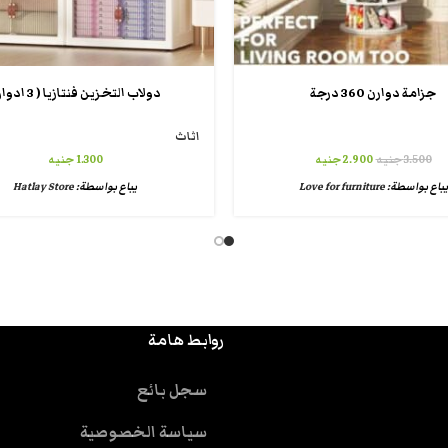
جزامة دوارن 360 درجة
دولاب التخزين فنتازيا ( 3 ادوار )
اثاث
3.500
جنيه
2.900
جنيه
1.300
جنيه
يباع بواسطة:
Love for furniture
يباع بواسطة:
Hatlay Store
روابط هامة
سجل بائع
سياسة الخصوصية