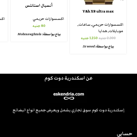
أنسيال استانلس
Y&h X8 ultra max
اكسسوارات حريمي
اكس
اكسسوارات حريمي
,
ساعات
,
80
جنيه
موبايلات
,
هدايا
يباع بواسطة:
Mohraawghzala
2.300
جنيه
1.250
جنيه
يباع بواسطة:
3z wood
عن اسكندرية دوت كوم
إسكندرية دوت كوم سوق تجاري يشمل ويعرض جميع انواع البضائع
حسابي