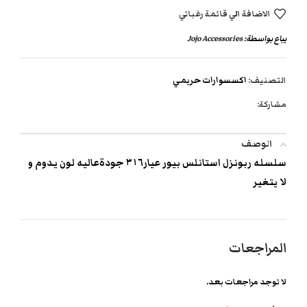
الاضافة الي قائمة رغباتي
يباع بواسطة:
Jojo Accessories
التصنيف:
اكسسوارات حريمي
مشاركة:
الوصف
سلسله ربونزل استانلس بيور عيار٣١٦ جودةعاليه لون يدوم و
لا يتغير
المراجعات
لا توجد مراجعات بعد.