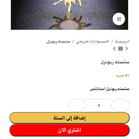
انقر هنا لتكبير الصورة
الرئيسية
اكسسوارات حريمي
سلسله ربونزل
سلسله ربونزل
85
جنيه
سلسله ربونزل استانلس
إضافة إلى السلة
اشتري الان