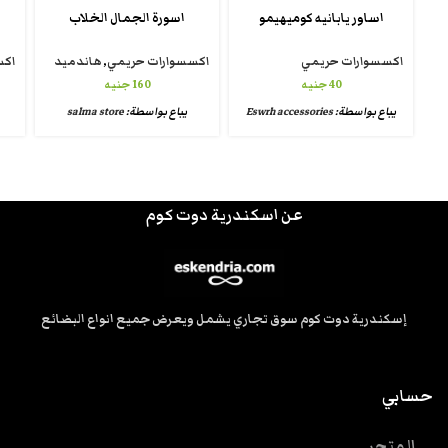
اساور يابانيه كوميهيمو
اسورة الجمال الخلاب
اكسسوارات حريمي
اكسسوارات حريمي
,
هاندميد
اكس
40
جنيه
160
جنيه
يباع بواسطة:
Eswrh accessories
يباع بواسطة:
salma store
عن اسكندرية دوت كوم
إسكندرية دوت كوم سوق تجاري يشمل ويعرض جميع انواع البضائع
حسابي
المتجر