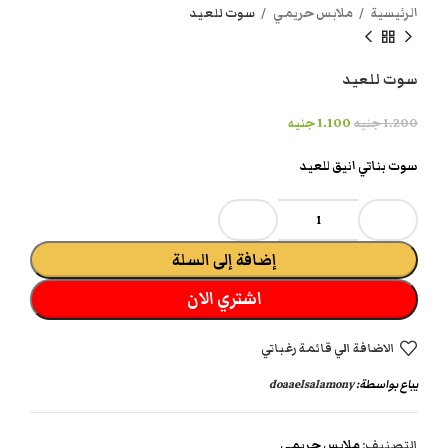
الرئيسية
ملابس حريمي
سوت للعيد
سوت للعيد
1.200
جنيه
1.100
جنيه
سوت بناتي انيق للعيد
إضافة إلى السلة
اشتري الان
الاضافة الي قائمة رغباتي
يباع بواسطة:
doaaelsalamony
التصنيف:
ملابس حريمي