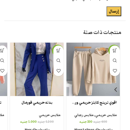
منتجات ذات صلة
-17%
-18%
اقوي ترينج كابلز حريمي ورجالي
بدله حريمي فورمال
ت
ملابس حريمي
,
ملابس رجالي
ملابس حريمي
ملا
400
جنيه
330
جنيه
1.200
جنيه
1.000
جنيه
يباع بواسطة:
Masn3 alzaan
يباع بواسطة:
Noor