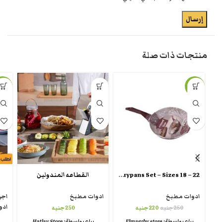
منتجات ذات صلة
-8%
-12%
Grandi Pop Frypans Set – Sizes 18 – 22
القطاعه المندولين
ادوات مطبخ
ادوات مطبخ
اجه
ادو
250
جنيه
220
جنيه
250
جنيه
يباع بواسطة:
Elmagrby store
يباع بواسطة:
Hatlay Store