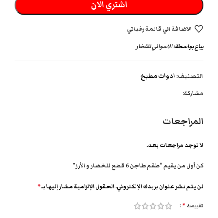
اشتري الان
الاضافة الي قائمة رغباتي
يباع بواسطة:
الاسواني للفخار
التصنيف:
ادوات مطبخ
مشاركة:
المراجعات
لا توجد مراجعات بعد.
كن أول من يقيم “طقم طاجن 6 قطع للخضار و الأرز”
لن يتم نشر عنوان بريدك الإلكتروني.
الحقول الإلزامية مشار إليها بـ
*
تقييمك
*