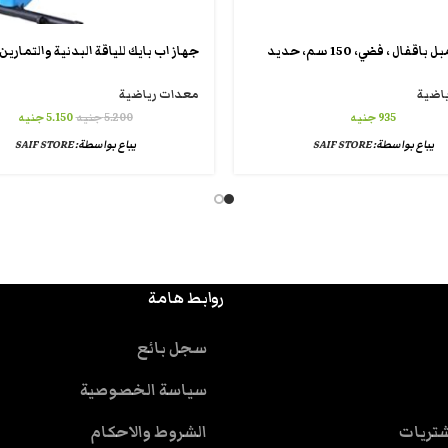
 باقفال ، فضي، 150 سم، حديد
اضية
معدات رياضية
935
جنيه
5.200
جنيه
5.150
جنيه
يباع بواسطة:
SAIF STORE
يباع بواسطة:
SAIF STORE
روابط هامة
سجل بائع
سياسة الخصوصية
شتريات
الشروط والاحكام