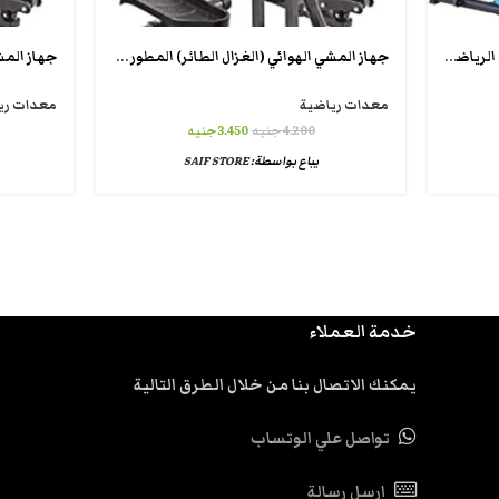
جهاز اب بايك للياقة البدنية والتمارين الرياضية اب كوستر
جهاز المشي الهوائي (الغزال الطائر) المطور من أير ووكر القابل للطي مع شاشة LCD
معدات رياضية
معدات ري
4.200
جنيه
3.450
جنيه
يباع بواسطة:
SAIF STORE
خدمة العملاء
يمكنك الاتصال بنا من خلال الطرق التالية
تواصل علي الوتساب
ارسل رسالة