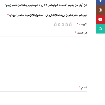
فيسبوك
كن أول من يقيم “عجلة فونيكس ٢٦ رود الومنيوم بالكامل كسر زيرو”
انستجرام
لن يتم نشر عنوان بريدك الإلكتروني.
الحقول الإلزامية مشار إليها بـ
*
يوتيوب
تقييمك
*
واتس اب
مراجعتك
*
الاسم
*