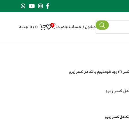
0
دخول / حساب جديد
0
/
0
جنيه
امل كسر زيرو