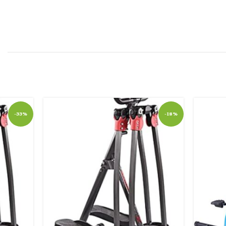
-33%
-18%