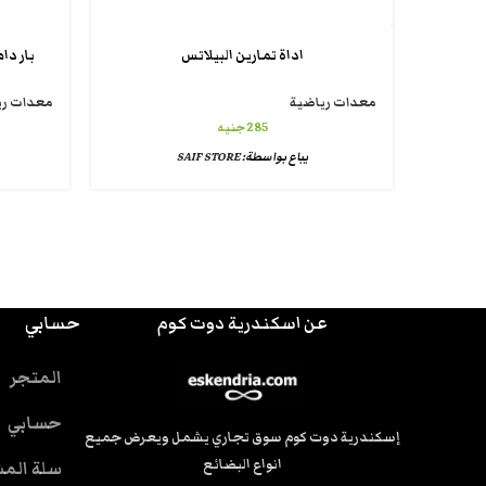
اداة تمارين البيلاتس
بار دامبل
معدات رياضية
معدات ري
285
جنيه
يباع بواسطة:
SAIF STORE
عن اسكندرية دوت كوم
حسابي
المتجر
حسابي
إسكندرية دوت كوم سوق تجاري يشمل ويعرض جميع
انواع البضائع
سلة الم