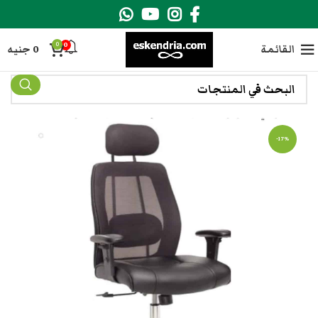
0
0
القائمة
0
جنيه
-17%