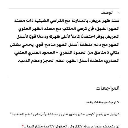
الوصف
سند ظهر عريض: بالمقارنة مع الكراسي الشبكية ذات مسند
الظهر الضيق، فإن كرسي المكتب مع مسند الظهر العلوي
العريض يوفر احتضانًا كاملاً لأعلى ظهرك ودعمًا قويًا لأسفل
الظهر مع دعم منطقة أسفل الظهر مدمج قوي. يحمي بشكل
مثالي 5 مناطق من العمود الفقري – العمود الفقري العنقي،
الصدري، منطقة أسفل الظهر، عظم العجز وعظم الذنب.
المراجعات
لا توجد مراجعات بعد.
كن أول من يقيم “كرسى مدير بضهر عالى ومسند للرأس طبى داعم للقطنيه”
لن يتم نشر عنوان بريدك الإلكتروني.
الحقول الإلزامية مشار إليها بـ
*