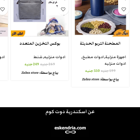
المطحنة التربو الحديثة
بوكس التخزين المتعدد
اجهزة منزلية
,
ادوات مطبخ
,
ادوات منزليه
,
شنط
ادو
ادوات منزليه
269
جنيه
249
جنيه
599
جنيه
550
جنيه
يباع بواسطة:
Zahra store
يباع بواسطة:
Zahra store
عن اسكندرية دوت كوم