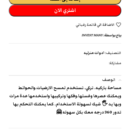
اشتري الان
الاضافة الي قائمة رغباتي
يباع بواسطة:
INVEST MANY
التصنيف:
ادوات منزليه
مشاركة:
الوصف
مساحة باركيه. تركي. تستخدم لمسح الارضيات.والحوائط
ويمكنك عصرها وغسلها.وفكها وتركيبها واستخدمها عدة مرات
وبها يد 🖐️ شيك لسهولة الاستخدام. كما يمكنك التحكم بها
تدور 360 درجه معك بكل سهوله 🤗