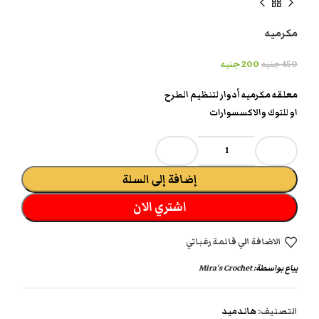
مكرميه
450
جنيه
200
جنيه
معلقه مكرميه أدوار لتنظيم الطرح
او للتوك والاكسسوارات
إضافة إلى السلة
اشتري الان
الاضافة الي قائمة رغباتي
يباع بواسطة:
Mira's Crochet
التصنيف:
هاندميد