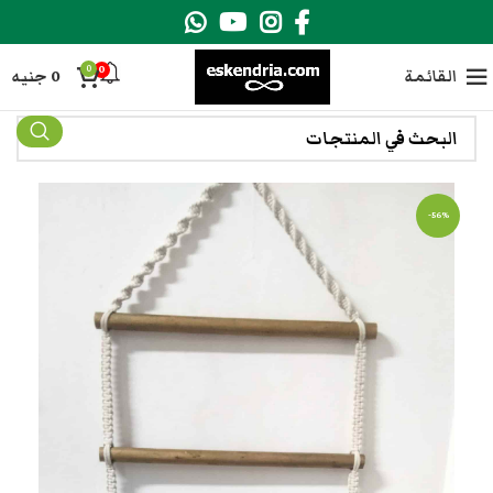
0
0
القائمة
0
جنيه
-56%