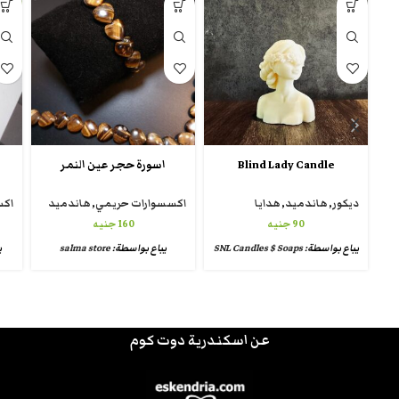
-6%
Blind Lady Candle
اسورة حجر عين النمر
ديكور
,
هاندميد
,
هدايا
اكسسوارات حريمي
,
هاندميد
اكس
90
جنيه
160
جنيه
يباع بواسطة:
SNL Candles $ Soaps
يباع بواسطة:
salma store
ي
عن اسكندرية دوت كوم