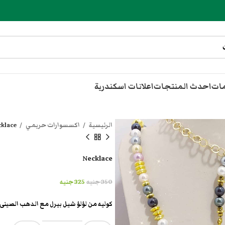
مات
احدث المنتجات
اعلانات اسكندرية
الرئيسية
اكسسوارات حريمي
cklace
Necklace
350
جنيه
325
جنيه
كوليه من لؤلؤ شيل بيرل مع الدهب الصينى