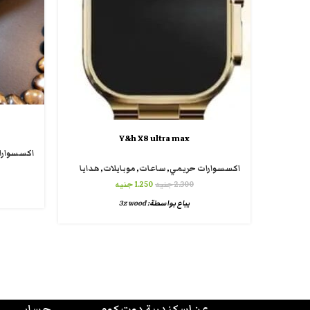
Y&h X8 ultra max
اكسسوارا
اكسسوارات حريمي
,
ساعات
,
موبايلات
,
هدايا
2.300
جنيه
1.250
جنيه
يباع بواسطة:
3z wood
عن اسكندرية دوت كوم
حسابي