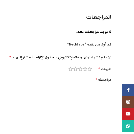
المراجعات
لا توجد مراجعات بعد.
كن أول من يقيم “Necklace”
لن يتم نشر عنوان بريدك الإلكتروني.
الحقول الإلزامية مشار إليها بـ
*
تقييمك
*
مراجعتك
*
فيسبوك
انستجرام
يوتيوب
واتس اب