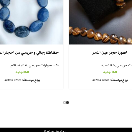
اسورة حجر عين النمر
حظاظة رجالي و حريمي من احجار الس
ت حريمي
,
هاندميد
اكسسوارات حريمي
,
عناية بالام
160
جنيه
350
جنيه
يباع بواسطة:
salma store
يباع بواسطة:
salma store
روابط هامة