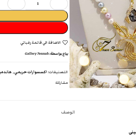
الاضافة الي قائمة رغباتي
يباع بواسطة:
Gallery 7ennah
التصنيفات:
اكسسوارات حريمي
,
هاندمي
مشاركة:
الوصف
ينى