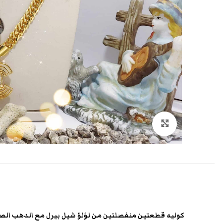
انقر هنا لتكبير الصورة
كوليه قطعتين منفصلتين من لؤلؤ شيل بيرل مع الدهب الص