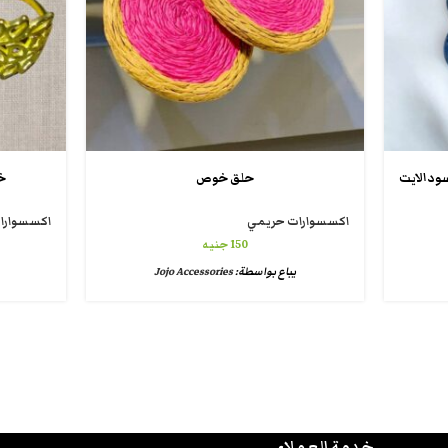
ودالايت
حلق خوص
خ
اكسسوارات حريمي
اكسسوارا
150
جنيه
يباع بواسطة:
Jojo Accessories
خدمة العملاء