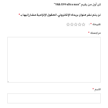
كن أول من يقيم “Y&h X99 ultra max”
لن يتم نشر عنوان بريدك الإلكتروني.
الحقول الإلزامية مشار إليها بـ
*
تقييمك
*
مراجعتك
*
الاسم
*