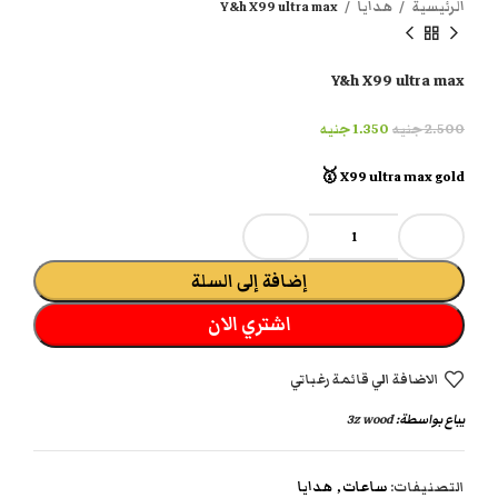
الرئيسية
هدايا
Y&h X99 ultra max
Y&h X99 ultra max
2.500
جنيه
1.350
جنيه
X99 ultra max gold 🥇
إضافة إلى السلة
اشتري الان
الاضافة الي قائمة رغباتي
يباع بواسطة:
3z wood
التصنيفات:
ساعات
,
هدايا