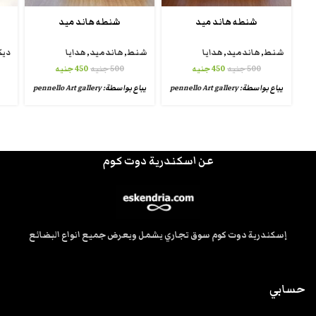
شنطه هاند ميد
شنطه هاند ميد
شنط
,
هاندميد
,
هدايا
شنط
,
هاندميد
,
هدايا
ديك
500
جنيه
450
جنيه
500
جنيه
450
جنيه
يباع بواسطة:
pennello Art gallery
يباع بواسطة:
pennello Art gallery
عن اسكندرية دوت كوم
إسكندرية دوت كوم سوق تجاري يشمل ويعرض جميع انواع البضائع
حسابي