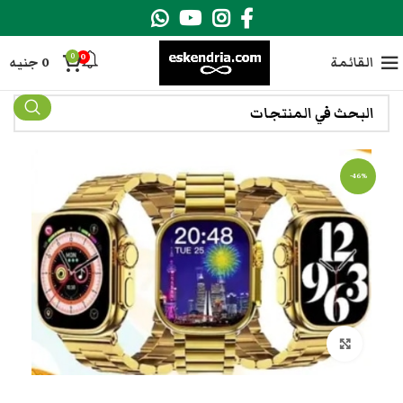
0
0
القائمة
0
جنيه
-46%
انقر هنا لتكبير الصورة