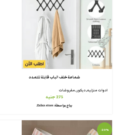
شماعة خلف الباب قابلة للتمدد
ادوات منزليه
,
ديكور
,
مفروشات
275
جنيه
يباع بواسطة:
Zahra store
-20%