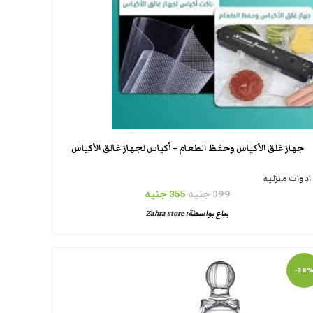
جهاز غلق الأكياس وحفظ الطعام + أكياس لجهاز غالق الأكياس
ادوات منزليه
399
جنيه
355
جنيه
يباع بواسطة:
Zahra store
-28