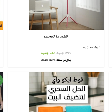
الشماعة العجيبه
ادوات منزليه
299
جنيه
245
جنيه
يباع بواسطة:
Zahra store
ج