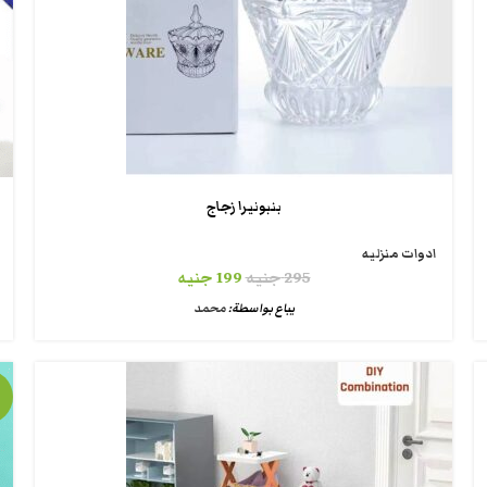
بنبونيرا زجاج
ادوات منزليه
295
جنيه
199
جنيه
يباع بواسطة:
محمد