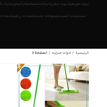
زيوت طبيعية
زيوت عطرية
ساعات
شنط
عطارة
عطور
عناية بال
مستلزمات الصيد
مصنوعات جلدية
معدات رياضية
معدات 
الرئيسية
ادوات منزليه
الصفحة 2