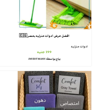
افضل عرض ادوات منزليه بمصر 🇪🇬
ادوات منزليه
199
جنيه
يباع بواسطة:
INVEST MANY