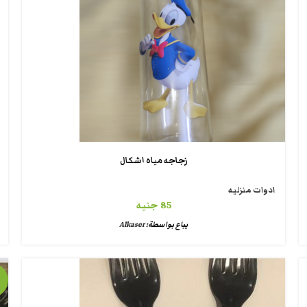
زجاجه مياه اشكال
ادوات منزليه
85
جنيه
يباع بواسطة:
Alkaser