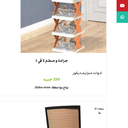
يوتيوب
واتس اب
جزامة و منظم 2 في 1
ادوات منزليه
,
ديكور
230
جنيه
يباع بواسطة:
Zahra store
بيعت كل
ها