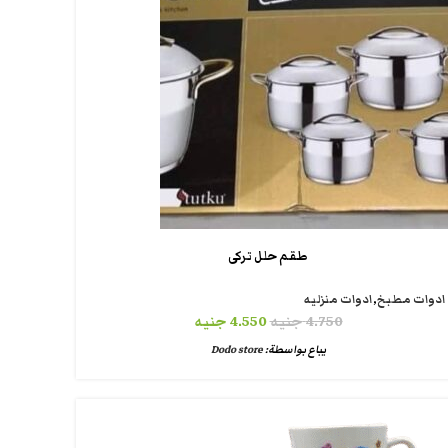
طقم حلل تركى
ادوات مطبخ
,
ادوات منزليه
4.750
جنيه
4.550
جنيه
يباع بواسطة:
Dodo store