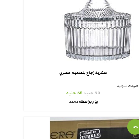
سكرية زجاج بتصميم عصري
ادوات منزليه
90
جنيه
65
جنيه
يباع بواسطة:
محمد
-4%