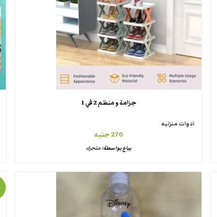
جزامة و منظم 2 في 1
ادوات منزليه
270
جنيه
يباع بواسطة:
متجرك
%