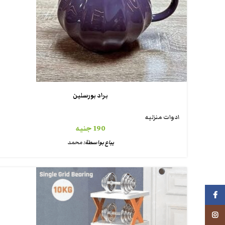
براد بورسلين
ادوات منزليه
190
جنيه
يباع بواسطة:
محمد
فيسبوك
انستجرام