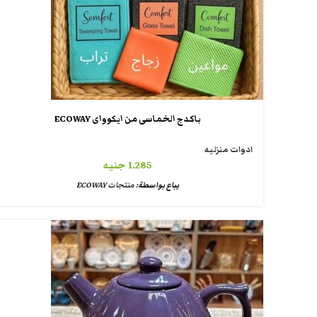
باكدج الخماسى من ايكوواى ECOWAY
ادوات منزليه
1.285
جنيه
يباع بواسطة:
منتجات ECOWAY