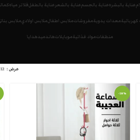
ام
عناية بالبشره
عناية بالجسم
عناية بالشعر
عناية بالطفل
فلاتر مياه
كمالي
كهربائية
معدات يدوية
مفروشات
ملابس اطفال
ملابس اولادي
ملابس بنات
منظفات
مواد غذائية
موبايلات
هاندميد
هدايا
عرض
12
-18%