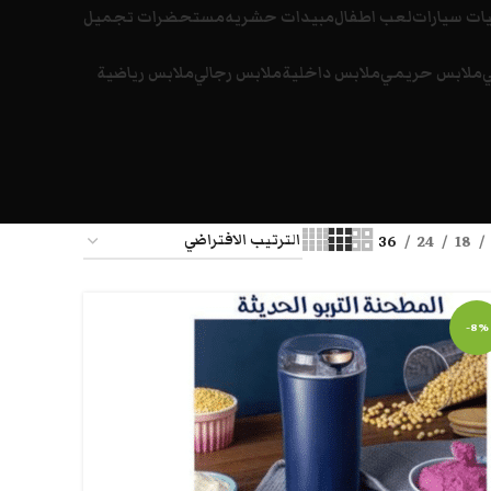
ات سيارات
لعب اطفال
مبيدات حشريه
مستحضرات تجميل
ي
ملابس حريمي
ملابس داخلية
ملابس رجالي
ملابس رياضية
36
24
18
-8%