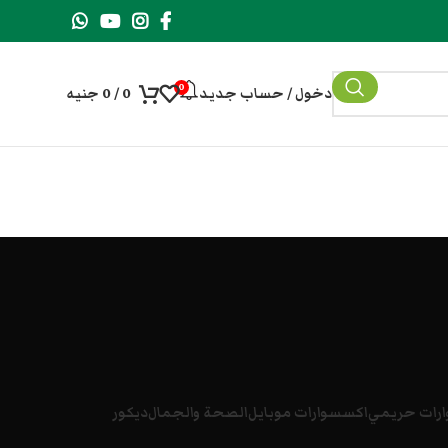
0
دخول / حساب جديد
0
/
0
جنيه
رات حريمي
اكسسوارات موبايل
الصحة والجمال
ديكور