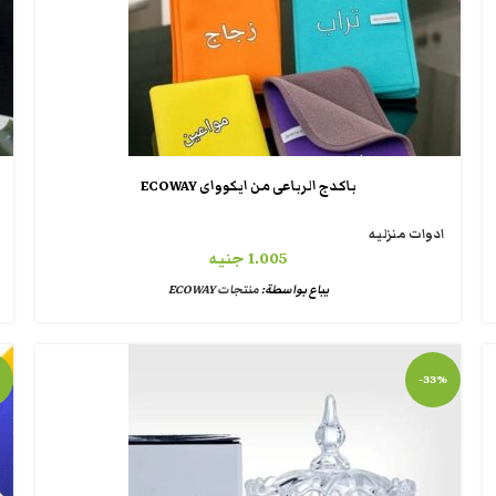
باكدج الرباعى من ايكوواى ECOWAY
ادوات منزليه
1.005
جنيه
يباع بواسطة:
منتجات ECOWAY
-33%