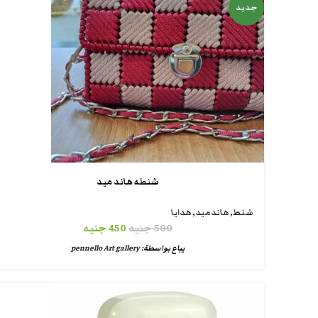
جديد
شنطه هاند ميد
شنط
,
هاندميد
,
هدايا
500
جنيه
450
جنيه
يباع بواسطة:
pennello Art gallery