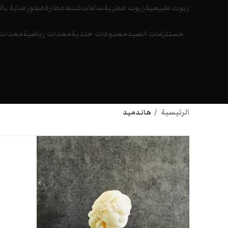
زيوت طبيعية
زيوت عطرية
ساعات
شنط
عطارة
عطور
عناية بال
مستلزمات الصيد
مصنوعات جلدية
معدات رياضية
معدات 
الرئيسية
هاندميد