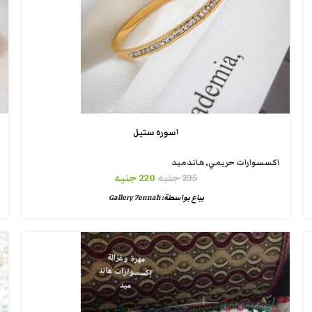
اسوره ستيل
اكسسوارات حريمي
,
هاندميد
235
جنيه
220
جنيه
يباع بواسطة:
Gallery 7ennah