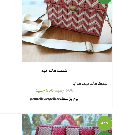
شنطه هاند ميد
شنط
,
هاندميد
,
هدايا
600
جنيه
550
جنيه
يباع بواسطة:
pennello Art gallery
-10%