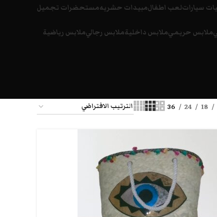
ات سيارات
لعب اطفال
مبيدات حشريه
مستحضرات تجميل
ي
ملابس حريمي
ملابس داخلية
ملابس رجالي
ملابس رياضية
36
24
18