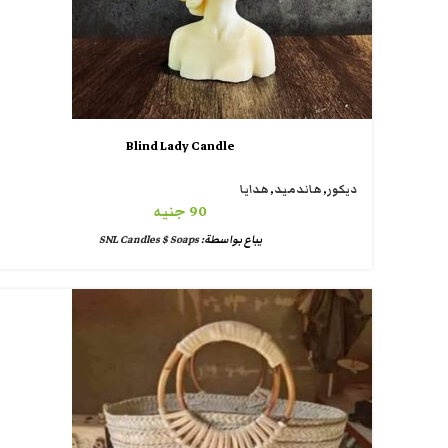
Blind Lady Candle
ديكور
,
هاندميد
,
هدايا
90
جنيه
يباع بواسطة:
SNL Candles $ Soaps