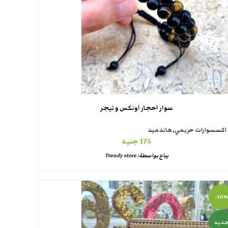
سوار احجار اونكس و تيجر
اكسسوارات حريمي
,
هاندميد
175
جنيه
يباع بواسطة:
Trendy store
-10%
ديد