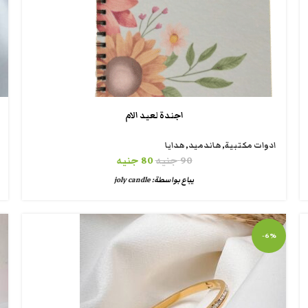
اجندة لعيد الام
ادوات مكتبية
,
هاندميد
,
هدايا
90
جنيه
80
جنيه
يباع بواسطة:
joly candle
-6%