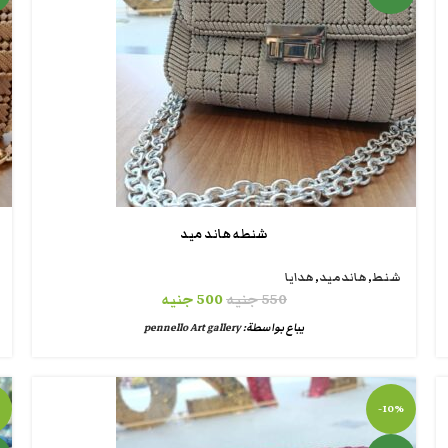
شنطه هاند ميد
شنط
,
هاندميد
,
هدايا
550
جنيه
500
جنيه
يباع بواسطة:
pennello Art gallery
-10%