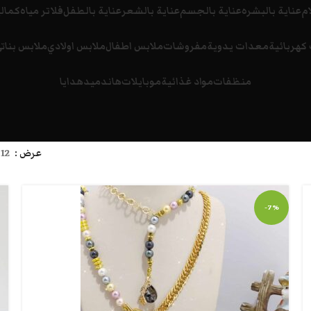
ام
عناية بالبشره
عناية بالجسم
عناية بالشعر
عناية بالطفل
فلاتر مياه
كمالي
كهربائية
معدات يدوية
مفروشات
ملابس اطفال
ملابس اولادي
ملابس بنات
منظفات
مواد غذائية
موبايلات
هاندميد
هدايا
عرض
12
-7%