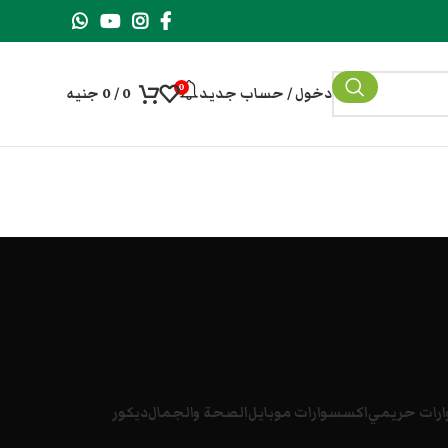
0
دخول / حساب جديد
0
/
0
جنيه
رات حريمي
اكسسوارات موبايل
الصحة والجمال
ديكور