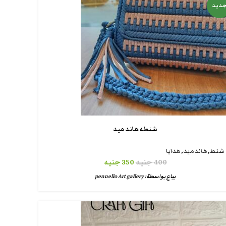
ديد
شنطه هاند ميد
شنط
,
هاندميد
,
هدايا
400
جنيه
350
جنيه
يباع بواسطة:
pennello Art gallery