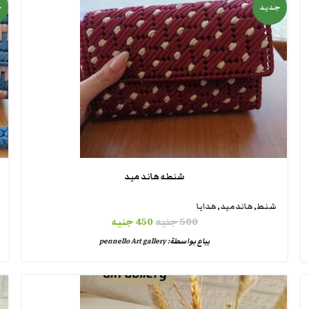
جديد
ج
شنطه هاند ميد
شنط
,
هاندميد
,
هدايا
500
جنيه
450
جنيه
يباع بواسطة:
pennello Art gallery