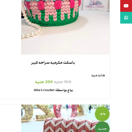
يوتيوب
واتس اب
باسكت مكرميه سراحه كبير
هاندميد
350
جنيه
200
جنيه
يباع بواسطة:
Mira's Crochet
-8%
جديد