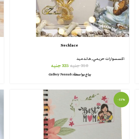
Necklace
اكسسوارات حريمي
,
هاندميد
350
جنيه
325
جنيه
يباع بواسطة:
Gallery 7ennah
-11%