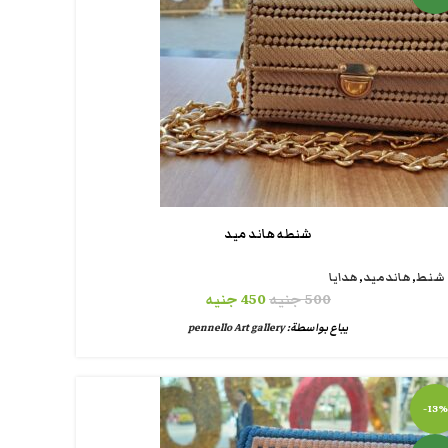
شنطه هاند ميد
شنط
,
هاندميد
,
هدايا
500
جنيه
450
جنيه
يباع بواسطة:
pennello Art gallery
-13%