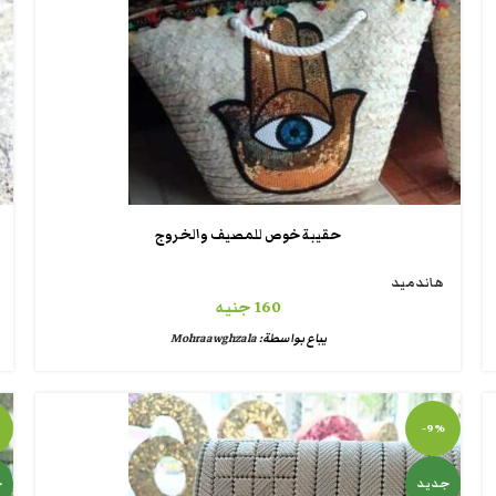
حقيبة خوص للمصيف والخروج
هاندميد
160
جنيه
يباع بواسطة:
Mohraawghzala
-9%
جديد
ج