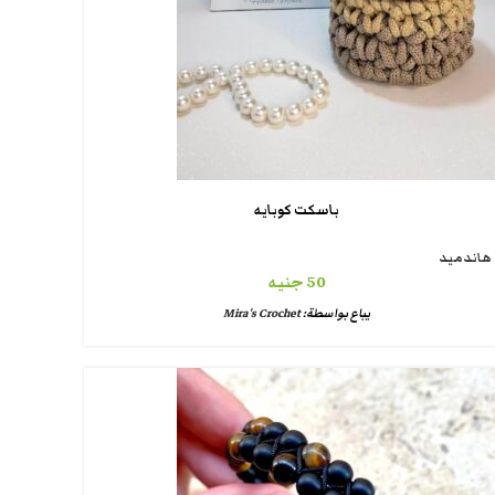
باسكت كوبايه
هاندميد
50
جنيه
يباع بواسطة:
Mira's Crochet