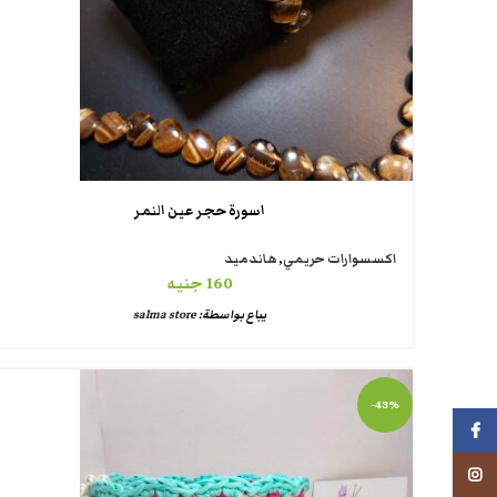
اسورة حجر عين النمر
اكسسوارات حريمي
,
هاندميد
160
جنيه
يباع بواسطة:
salma store
-43%
فيسبوك
انستجرام