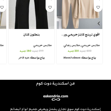
اقوي ترينج كابلز حريمي ورجالي
بنطلون كتان
ملابس حريمي
,
ملابس رجالي
ملابس حريمي
ملا
400
جنيه
330
جنيه
199
جنيه
180
جنيه
يباع بواسطة:
Masn3 alzaan
يباع بواسطة:
هبه فاخر
عن اسكندرية دوت كوم
إسكندرية دوت كوم سوق تجاري يشمل ويعرض جميع انواع البضائع