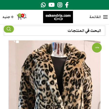
0
0
القائمة
0
جنيه
-18%