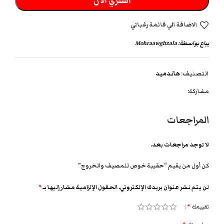
اشتري الان
الاضافة الي قائمة رغباتي
يباع بواسطة:
Mohraawghzala
التصنيف:
هاندميد
مشاركة:
المراجعات
لا توجد مراجعات بعد.
كن أول من يقيم “حقيبة خوص للمصيف والخروج”
لن يتم نشر عنوان بريدك الإلكتروني.
الحقول الإلزامية مشار إليها بـ
*
تقييمك
*