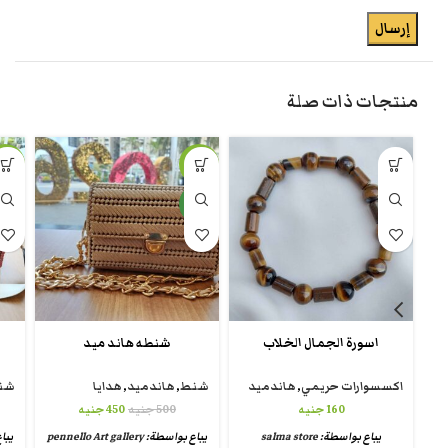
منتجات ذات صلة
-8%
-10%
جديد
جديد
اسورة الجمال الخلاب
شنطه هاند ميد
اكسسوارات حريمي
,
هاندميد
شنط
,
هاندميد
,
هدايا
شن
160
جنيه
500
جنيه
450
جنيه
يباع بواسطة:
salma store
يباع بواسطة:
pennello Art gallery
يبا