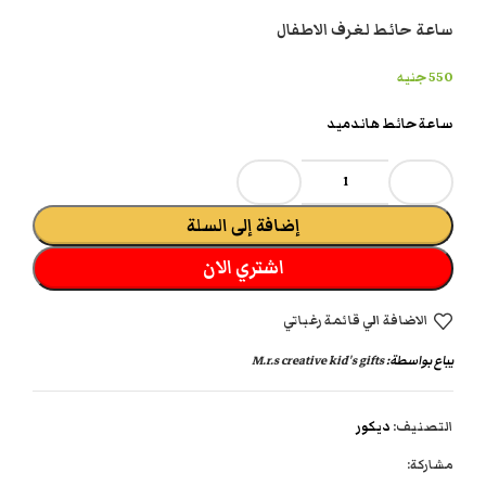
ساعة حائط لغرف الاطفال
550
جنيه
ساعة حائط هاندميد
إضافة إلى السلة
اشتري الان
الاضافة الي قائمة رغباتي
يباع بواسطة:
M.r.s creative kid's gifts
التصنيف:
ديكور
مشاركة: