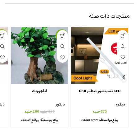
منتجات ذات صلة
-13%
-20%
LED بسينسور صغير USB
اباجورات
ديكور
ديكور
ديك
375
جنيه
250
جنيه
200
جنيه
يباع بواسطة:
Zahra store
يباع بواسطة:
روائع التحف