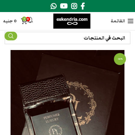
0
0
القائمة
0
جنيه
-14%