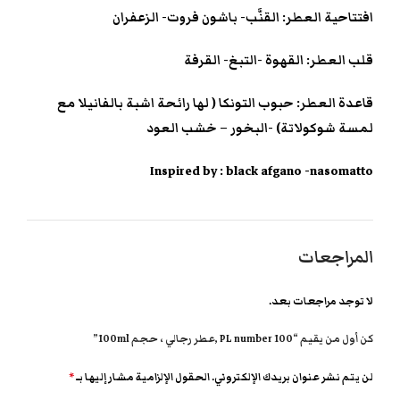
افتتاحية العطر: القنَّب- باشون فروت- الزعفران
قلب العطر: القهوة -التبغ- القرفة
قاعدة العطر: حبوب التونكا ( لها رائحة اشبة بالفانيلا مع
لمسة شوكولاتة) -البخور – خشب العود
Inspired by : black afgano -nasomatto
المراجعات
لا توجد مراجعات بعد.
كن أول من يقيم “PL number 100 ,عطر رجالي ، حجم 100ml”
لن يتم نشر عنوان بريدك الإلكتروني.
الحقول الإلزامية مشار إليها بـ
*