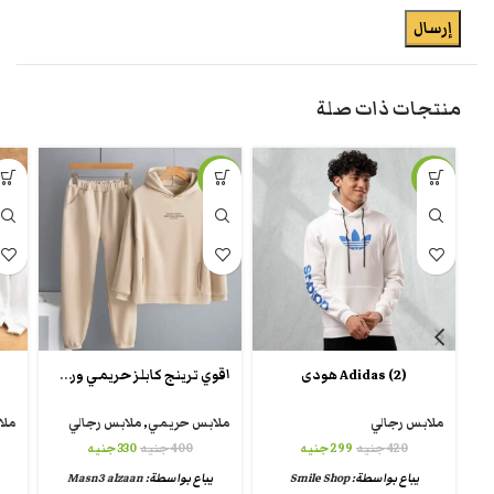
منتجات ذات صلة
-18%
-29%
اقوي ترينج كابلز حريمي ورجالي
(Adidas (2 هودى
ملابس رجالي
ملابس حريمي
,
ملابس رجالي
ملا
420
جنيه
299
جنيه
400
جنيه
330
جنيه
يباع بواسطة:
Smile Shop
يباع بواسطة:
Masn3 alzaan