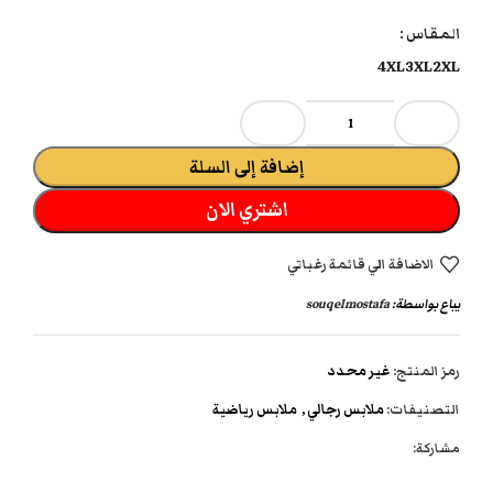
المقاس
4XL
3XL
2XL
إضافة إلى السلة
اشتري الان
الاضافة الي قائمة رغباتي
يباع بواسطة:
souqelmostafa
رمز المنتج:
غير محدد
التصنيفات:
ملابس رجالي
,
ملابس رياضية
مشاركة: